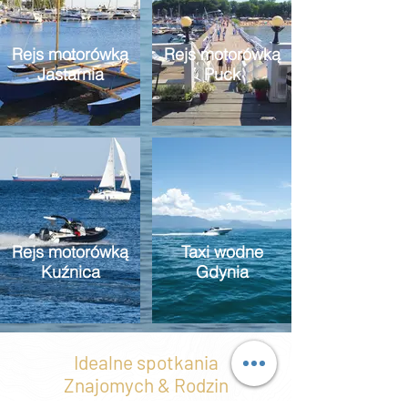
Rejs motorówką
Rejs motorówką
Jastarnia
Puck
Rejs motorówką
Taxi wodne
Kuźnica
Gdynia
Idealne spotkania
Znajomych & Rodzin