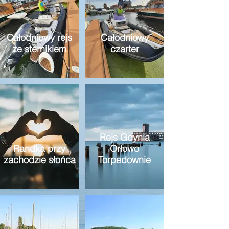
Całodniowy rejs
Całodniowy
ze sternikiem
czarter
Rejs Gdynia
Randka przy
Orłowo
zachodzie słońca
Torpedownie