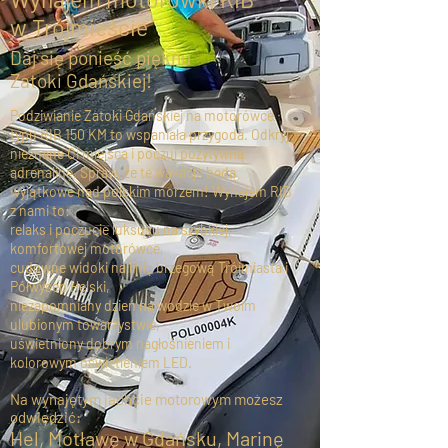
w Trójmieście
Daj się ponieść pięknu
Zatoki Gdańskiej!
Podziwianie Zatoki Gdańskiej na motorówce
typu RIB 150 KM to wspaniała przygoda. Odkryj
nieznane Ci miejsca i poczuj pozytywną
adrenalinę. Spraw, że te wakacje będą
wyjątkowe nad polskim morzem! Wynajem RIB
z nami to:
relaks i poczucie luksusu na szybkiej,
komfortowej motorówce,
cudowne widoki na linię brzegową Trójmiasta i
Półwysep Helski,
niezapomniany dzień na wodzie w Twoim
ulubionym towarzystwie,
uświetniony dobrym nagłośnieniem i
kolorowym oświetleniem LED.
Na wynajętym jachcie motorowym możesz
odwiedzić:
Hel, Motławę w Gdańsku, Marinę