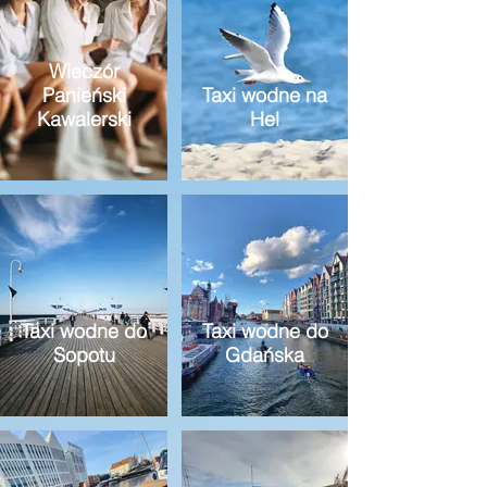
Wieczór
Panieński
Taxi wodne na
Kawalerski
Hel
Taxi wodne do
Taxi wodne do
Sopotu
Gdańska