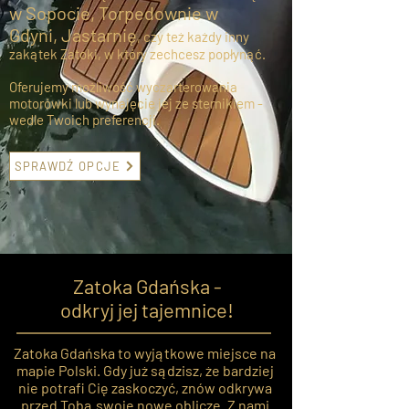
w Sopocie, Torpedownie w
Gdyni, Jastarnię
, czy też każdy inny
zakątek Zatoki, w który zechcesz popłynąć.
Oferujemy możliwość wyczarterowania
motorówki lub wynajęcie jej ze sternikiem -
wedle Twoich preferencji.
SPRAWDŹ OPCJE
Zatoka Gdańska -
odkryj jej tajemnice!
Zatoka Gdańska to wyjątkowe miejsce na
mapie Polski. Gdy już sądzisz, że bardziej
nie potrafi Cię zaskoczyć, znów odkrywa
przed Tobą swoje nowe oblicze. Z nami