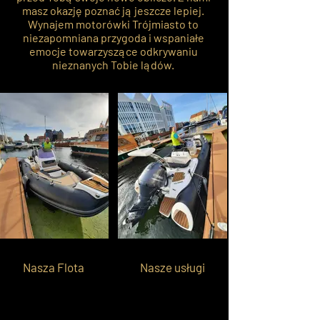
masz okazję poznać ją jeszcze lepiej.
Wynajem motorówki Trójmiasto to
niezapomniana przygoda i wspaniałe
emocje towarzyszące odkrywaniu
nieznanych Tobie lądów.
Nasza Flota
Nasze usługi