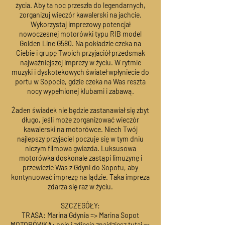
życia. Aby ta noc przeszła do legendarnych,
zorganizuj wieczór kawalerski na jachcie.
Wykorzystaj imprezowy potencjał
nowoczesnej motorówki typu RIB model
Golden Line G580. Na pokładzie czeka na
Ciebie i grupę Twoich przyjaciół przedsmak
najważniejszej imprezy w życiu. W rytmie
muzyki i dyskotekowych świateł wpłyniecie do
portu w Sopocie, gdzie czeka na Was reszta
nocy wypełnionej klubami i zabawą.
Żaden świadek nie będzie zastanawiał się zbyt
długo, jeśli może zorganizować wieczór
kawalerski na motorówce. Niech Twój
najlepszy przyjaciel poczuje się w tym dniu
niczym filmowa gwiazda. Luksusowa
motorówka doskonale zastąpi limuzynę i
przewiezie Was z Gdyni do Sopotu, aby
kontynuować imprezę na lądzie. Taka impreza
zdarza się raz w życiu.
SZCZEGÓŁY:
TRASA: Marina Gdynia => Marina Sopot
MOTORÓWKA: opis i zdjęcia znajdziesz tutaj =>