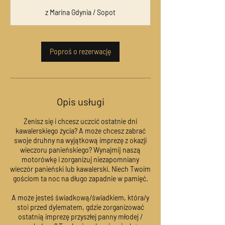
o
z Marina Gdynia / Sopot
d
z
3
0
Poproś o rezerwację
m
i
n
Opis usługi
Żenisz się i chcesz uczcić ostatnie dni
kawalerskiego życia? A może chcesz zabrać
swoje druhny na wyjątkową imprezę z okazji
wieczoru panieńskiego? Wynajmij naszą
motorówkę i zorganizuj niezapomniany
wieczór panieński lub kawalerski. Niech Twoim
gościom ta noc na długo zapadnie w pamięć.
A może jesteś świadkową/świadkiem, która/y
stoi przed dylematem, gdzie zorganizować
ostatnią imprezę przyszłej panny młodej /