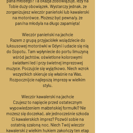
pana młodego? Ta okazja zobowiązuje, leży na
Tobie duży obowiązek. Wystarczy jednak, że
zorganizujesz wieczór panieński lub kawalerski
na motorówce. Możesz być pewna/y, że
pan/na młody/a na długo zapamięta!
Wieczór panieński na jachcie
Razem z grupą przyjaciółek wsiądziecie do
luksusowej motorówki w Gdyni i udacie się nią
do Sopotu. Tam wpłyniecie do portu limuzyną
wśród jachtów, oświetlone kolorowymi
światłami led i przy świetnej imprezowej
muzyce. Poczujcie się wyjątkowo. Niech wzrok
wszystkich skieruje się właśnie na Was.
Rozpocznijcie najlepszą imprezę w wielkim
stylu.
Wieczór kawalerski na jachcie
Czujesz to napięcie przed ostatecznym
wypowiedzeniem małżeńskiej formułki? Nie
możesz się doczekać, ale jednocześnie szkoda
Ci kawalerskich imprez? Pozwól sobie na
ostatnią szaloną noc. Niech Twój wieczór
kawalerski z wielkim hukiem zakończy ten etap