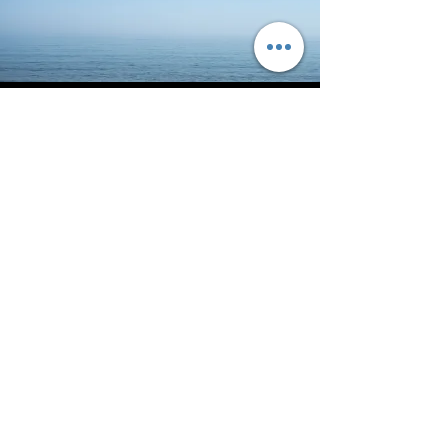
Port macierzysty:
Marina Gdynia
al. Jana Pawła II 13A
81-345 Gdynia
Kontakt:
E-mail:
premiumboats.pl@gmail.com
Tel: +48502153350