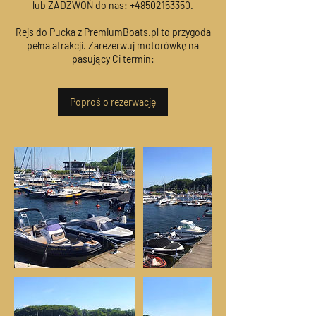
lub ZADZWOŃ do nas: +48502153350.
Rejs do Pucka z PremiumBoats.pl to przygoda
pełna atrakcji. Zarezerwuj motorówkę na
pasujący Ci termin:
Poproś o rezerwację