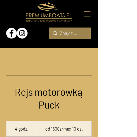
Rejs motorówką
Puck
od
1600zł
4 godz.
4
od 1600zł max 10 os.
max
10
g
os.