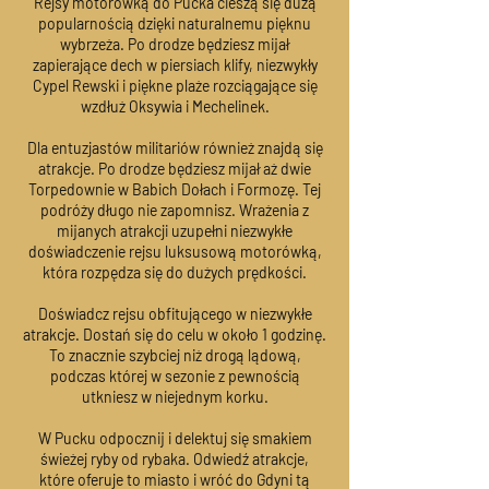
Rejsy motorówką do Pucka cieszą się dużą
popularnością dzięki naturalnemu pięknu
wybrzeża. Po drodze będziesz mijał
zapierające dech w piersiach klify, niezwykły
Cypel Rewski i piękne plaże rozciągające się
wzdłuż Oksywia i Mechelinek.
Dla entuzjastów militariów również znajdą się
atrakcje. Po drodze będziesz mijał aż dwie
Torpedownie w Babich Dołach i Formozę. Tej
podróży długo nie zapomnisz. Wrażenia z
mijanych atrakcji uzupełni niezwykłe
doświadczenie rejsu luksusową motorówką,
która rozpędza się do dużych prędkości.
Doświadcz rejsu obfitującego w niezwykłe
atrakcje. Dostań się do celu w około 1 godzinę.
To znacznie szybciej niż drogą lądową,
podczas której w sezonie z pewnością
utkniesz w niejednym korku.
W Pucku odpocznij i delektuj się smakiem
świeżej ryby od rybaka. Odwiedź atrakcje,
które oferuje to miasto i wróć do Gdyni tą