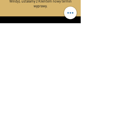
Windy), ustalamy z Klientem nowy termin
wyprawy.
Port macierzysty:
Marina Gdynia
al. Jana Pawła II 13A