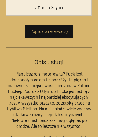
o
z Marina Gdynia
d
z
.
Poproś o rezerwację
Opis usługi
Planujesz rejs motorówką? Puck jest
doskonałym celem tej podróży. To piękna i
malownicza miejscowość położona w Zatoce
Puckiej. Podróż z Gdyni do Pucka jest jedną z
najciekawszych i najbardziej ekscytujących
tras. A wszystko przez to, że zatokę przecina
Rybitwa Mielizna. Na niej osiadło wiele wraków
statków z różnych epok historycznych.
Niektóre z nich będziesz mógł oglądać po
drodze. Ale to jeszcze nie wszystko!