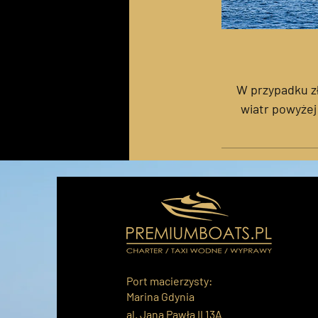
W przypadku z
wiatr powyżej
Port macierzysty:
Marina Gdynia
al. Jana Pawła II 13A