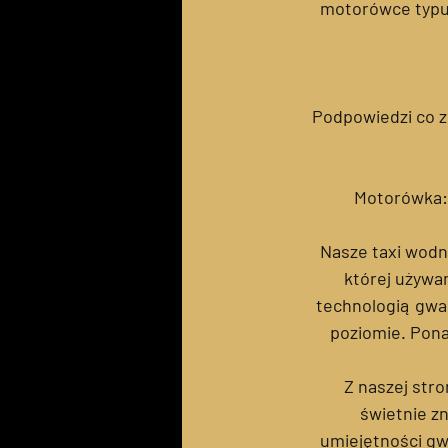
motorówce typu 
Podpowiedzi co z
Motorówka: 
Nasze taxi wodn
której używam
technologią gwa
poziomie. Pona
Z naszej str
świetnie z
umiejętności gw