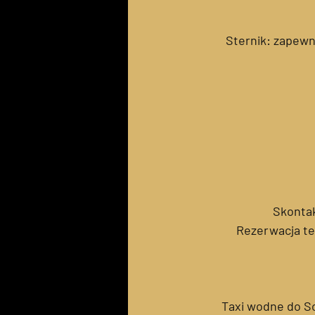
Sternik: zapew
Skontak
Rezerwacja te
Taxi wodne do So