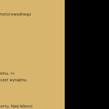
i motorowodnego
minu. =>
oczet wynajmu.
rtu. Nasi klienci