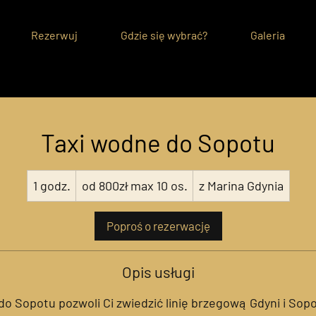
Rezerwuj
Gdzie się wybrać?
Galeria
Taxi wodne do Sopotu
od
1 godz.
1
od 800zł max 10 os.
z Marina Gdynia
800zł
max
10
g
os.
o
Poproś o rezerwację
d
z
Opis usługi
o Sopotu pozwoli Ci zwiedzić linię brzegową Gdyni i Sopo