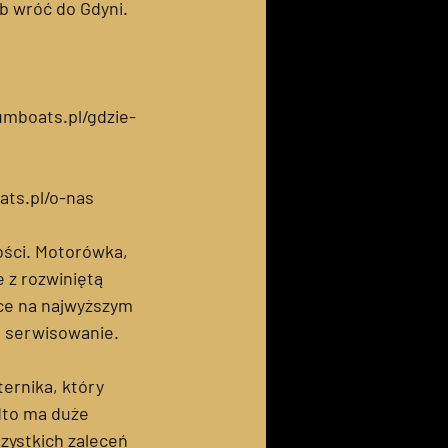
b wróć do Gdyni.
umboats.pl/gdzie-
ats.pl/o-nas
ości. Motorówka,
e z rozwiniętą
ce na najwyższym
e serwisowanie.
ernika, który
dto ma duże
zystkich zaleceń