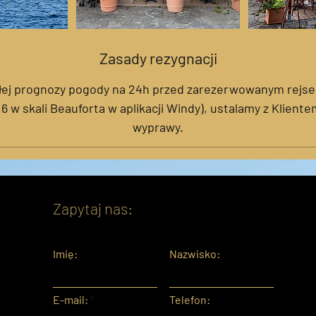
Zasady rezygnacji
łej prognozy pogody na 24h przed zarezerwowanym rejsem
 6 w skali Beauforta w aplikacji Windy), ustalamy z Klient
wyprawy.
Zapytaj nas:
Imię:
Nazwisko:
E-mail:
Telefon: