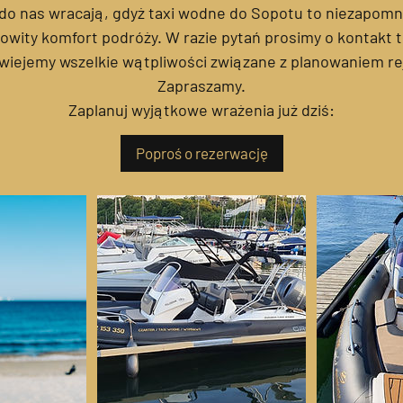
do nas wracają, gdyż taxi wodne do Sopotu to niezapomn
wity komfort podróży. W razie pytań prosimy o kontakt te
wiejemy wszelkie wątpliwości związane z planowaniem re
Zapraszamy.
Zaplanuj wyjątkowe wrażenia już dziś:
Poproś o rezerwację