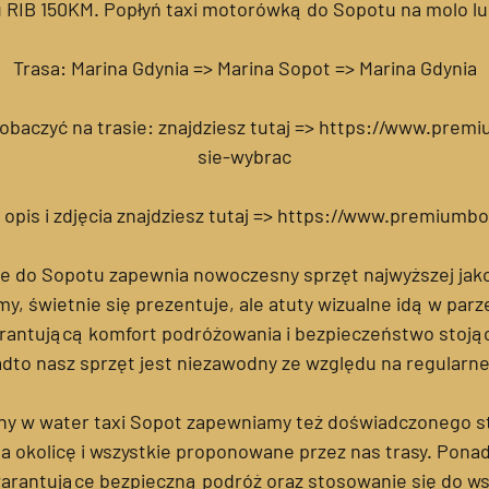
RIB 150KM. Popłyń taxi motorówką do Sopotu na molo lu
Trasa: Marina Gdynia => Marina Sopot => Marina Gdynia
obaczyć na trasie: znajdziesz tutaj => https://www.premi
sie-wybrac
opis i zdjęcia znajdziesz tutaj => https://www.premiumbo
e do Sopotu zapewnia nowoczesny sprzęt najwyższej jak
y, świetnie się prezentuje, ale atuty wizualne idą w parz
rantującą komfort podróżowania i bezpieczeństwo stoją
dto nasz sprzęt jest niezawodny ze względu na regularn
ony w water taxi Sopot zapewniamy też doświadczonego st
na okolicę i wszystkie proponowane przez nas trasy. Pona
arantujące bezpieczną podróż oraz stosowanie się do ws