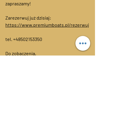
zapraszamy!
Zarezerwuj już dzisiaj:
https://www.premiumboats.pl/rezerwuj
tel. +48502153350
Do zobaczenia,
Zespół PremiumBoats.pl 
Ostatnie posty
Zobacz wszystkie